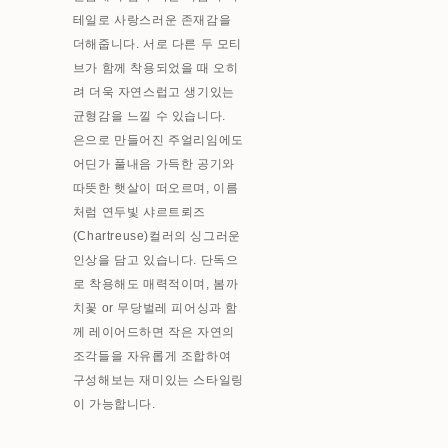
테일로 사랑스러운 존재감을
더해줍니다. 서로 다른 두 모티
브가 함께 착용되었을 때 오히
려 더욱 자연스럽고 생기있는
균형감을 느낄 수 있습니다.
은으로 만들어진 주얼리임에도
어딘가 풀내음 가득한 공기와
따뜻한 햇살이 떠오르며, 이름
처럼 연두빛 샤르트뢰즈
(Chartreuse)컬러의 싱그러운
인상을 담고 있습니다. 단독으
로 착용해도 매력적이며, 봄까
치꽃 or 무당벌레 피어싱과 함
께 레이어드하면 작은 자연의
조각들을 자유롭게 조합하여
구성해보는 재미있는 스타일링
이 가능합니다.