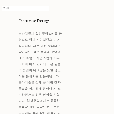
Chartreuse Earrings
봄까치꽃과 칠성무당벌레를 한
쌍으로 담아낸 언밸런스 이어
링입니다. 서로 다른 형태의 조
각이지만, 작은 풀꽃과 무당벌
레의 조합이 자연스럽게 어우
러지며 마치 귓가에 작은 풀숲
의 풍경이 내려앉은 듯한 싱그
러운 분위기를 만들어냅니다.
봄까치꽃은 실제 꽃 처럼 결과
꽃술을 섬세하게 담아내어, 소
박하면서도 맑은 인상을 전합
니다. 칠성무당벌레는 통통한
볼륨감 위에 양각으로 표현된
일곱개의 점과 작은 더듬이 디