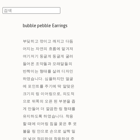
bubble pebble Earrings
부딪히고 깎이고 깨지고 다듬
어지는 자연의 흐름에 맡겨져
여기저기 둥글게 둥글게 굴러
들어온 조약돌과 모래알들의
반짝이는 형태를 살려 디자인
하였습니다. 심플하지만 얼굴
에 포인트를 주기에 딱 알맞은
크기의 링 이어링으로, 의도적
으로 뒤쪽의 오픈 된 부분을 좁
게 만들어 더 깔끔한 링 형태를
유지하도록 하였습니다. 착용
할 때에 이어링 침을 꽂은 후 귓
볼을 링 안으로 손으로 살짝 밀
어 넣어 정리하여 착용하여 주