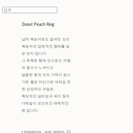
Donut Peach Ring
납작 복숭아로도 알려진 도넛
복숭아의 입체적인 형태를 담
은 반지 입니다.
그 독특한 형태 만으로도 여행
의 향수가 느껴지고
달콤한 향과 맛의 기억이 잠시
기분 좋은 어딘가로 데려갈 듯
한 상징적인 과일로,
특징적인 갈라짐과 꼭지 등의
디테일이 포인트인 매력적인
링 입니다.
• measures : size option, 10