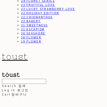
24 FLORET SERIES
23 FRUITFUL LOVE
23 LUCKY STRAWBERRY LOVE
22 HOLIDAY EDITION
22 CHIONANTHUS
22 BAKERY
21 SWEETNESS
21 ESCAPISM
20 SEASHORE
20 FLOWER
19 FLOWER
toust
Search
검색
Log In
로그인
Cart
장바구니