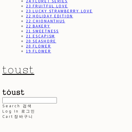
24 FLORET SERIES
23 FRUITFUL LOVE
23 LUCKY STRAWBERRY LOVE
22 HOLIDAY EDITION
22 CHIONANTHUS
22 BAKERY
21 SWEETNESS
21 ESCAPISM
20 SEASHORE
20 FLOWER
19 FLOWER
toust
Search
검색
Log In
로그인
Cart
장바구니