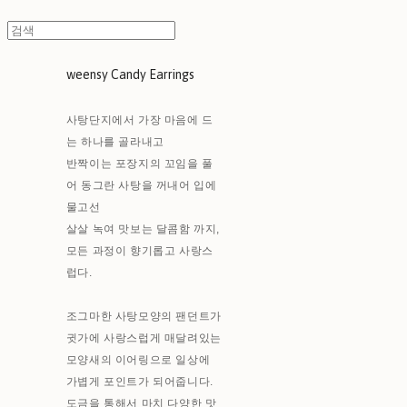
weensy Candy Earrings
사탕단지에서 가장 마음에 드
는 하나를 골라내고
반짝이는 포장지의 꼬임을 풀
어 동그란 사탕을 꺼내어 입에
물고선
살살 녹여 맛보는 달콤함 까지,
모든 과정이 향기롭고 사랑스
럽다.
조그마한 사탕모양의 팬던트가
귓가에 사랑스럽게 매달려있는
모양새의 이어링으로 일상에
가볍게 포인트가 되어줍니다.
도금을 통해서 마치 다양한 맛