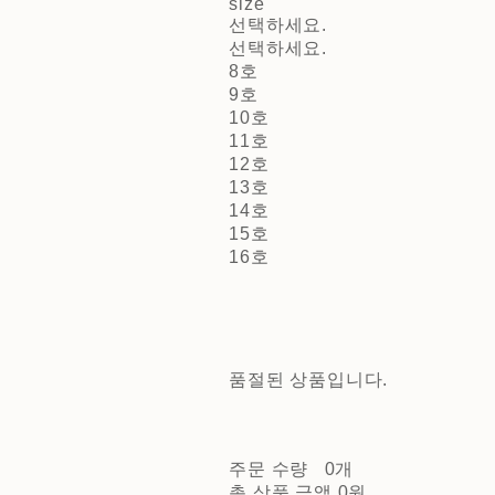
size
선택하세요.
선택하세요.
8호
9호
10호
11호
12호
13호
14호
15호
16호
품절된 상품입니다.
주문 수량
0개
총 상품 금액
0원