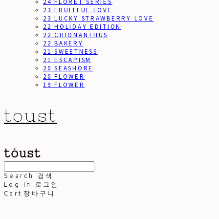
24 FLORET SERIES
23 FRUITFUL LOVE
23 LUCKY STRAWBERRY LOVE
22 HOLIDAY EDITION
22 CHIONANTHUS
22 BAKERY
21 SWEETNESS
21 ESCAPISM
20 SEASHORE
20 FLOWER
19 FLOWER
toust
Search
검색
Log In
로그인
Cart
장바구니